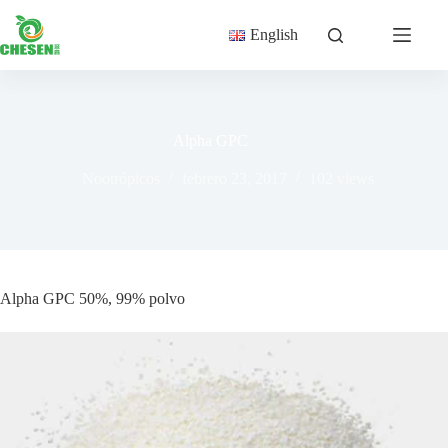
Saltar
al
English
contenido
Alpha GPC
Nootrópicos
febrero 23, 2017
102
views
Alpha GPC 50%, 99% polvo