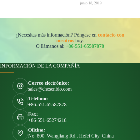
junio 18, 2019
¿Necesitas más información? Póngase en
contacto con
nosotros
hoy.
O llámanos al:
+86-551-65587878
INFORMACIÓN DE LA COMPAÑÍA
Correo electrónico:
sales@chesenbio.com
Teléfono:
+86-551-65587878
Fax:
+86-551-65274218
Oficina:
No. 800, Wangjiang Rd., Hefei City, China