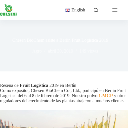
Saltar
al
English
contenido
Chesen BioChem asiste a Berlin Fruit Logistica 2019
Agro
abril 30, 2019
149
views
Reseña de
Fruit Logistica
2019 en Berlín
Como expositor, Chesen BioChem Co., Ltd., participó en Berlin Fruit
Logistica del 6 al 8 de febrero de 2019. Nuestro polvo
1-MCP
y otros
reguladores del crecimiento de las plantas atrajeron a muchos clientes.