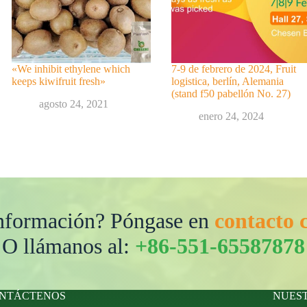
«We inhibit ethylene which
7-9 de febrero de 2024, Fruit
keeps kiwifruit fresh»
logistica, berlín, Alemania
(stand f50 pabellón No. 27)
agosto 24, 2021
enero 24, 2024
información? Póngase en
contacto 
O llámanos al:
+86-551-65587878
NTÁCTENOS
NUES