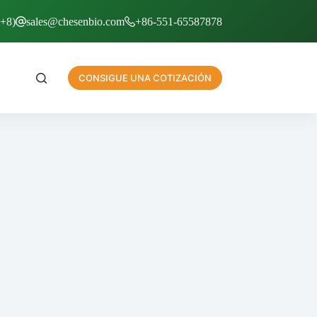
T+8)
sales@chesenbio.com
+86-551-65587878
CONSIGUE UNA COTIZACIÓN