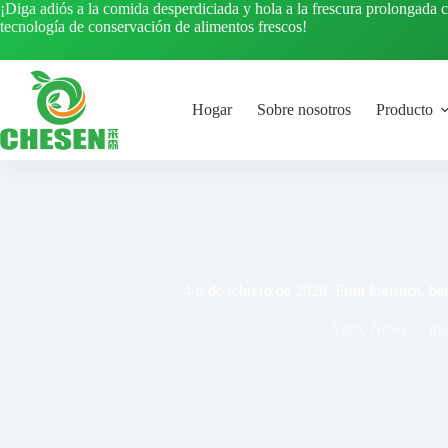
Saltar
¡Diga adiós a la comida desperdiciada y hola a la frescura prolongada 
al
tecnología de conservación de alimentos frescos!
contenido
Hogar
Sobre nosotros
Producto
4-6 de febrero de 2026, Fruit logistica, b
Agro
,
News
ma