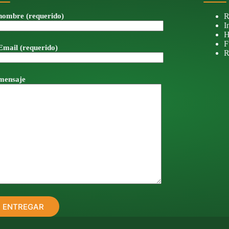
nombre (requerido)
R
I
H
F
Email (requerido)
R
mensaje