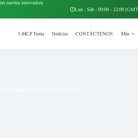
con nuestra innovadora
Lun - Sáb : 09:00 - 22:00 (GM
1-MCP Tema
Noticias
CONTÁCTENOS
Más
erlín, Alemania (stand D42 pabellón No. 27)
rzo 16, 2026
41
views