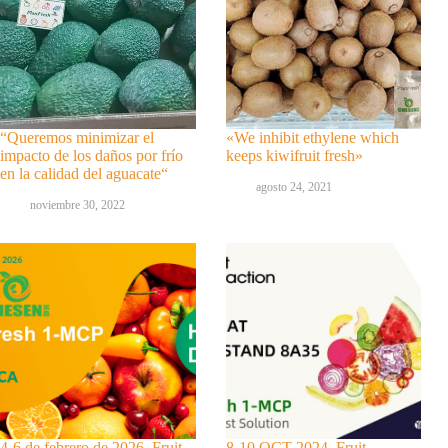
“Queremos minimizar el
«We inhibit ethylene which
impacto de los daños por frío
keeps kiwifruit fresh»
en la calidad del aguacate“
agosto 24, 2021
noviembre 30, 2022
4-6 de febrero de 2026, Fruit
8-10 OCT 2024, Fruit