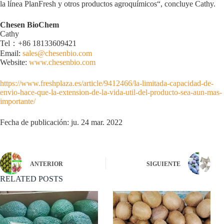
la línea PlanFresh y otros productos agroquímicos“, concluye Cathy.
Chesen BioChem
Cathy
Tel：+86 18133609421
Email:
sales@chesenbio.com
Website:
www.chesenbio.com
https://www.freshplaza.es/article/9412466/la-limitada-capacidad-de-
envio-hace-que-la-extension-de-la-vida-util-del-producto-sea-aun-mas-
importante/
Fecha de publicación: ju. 24 mar. 2022
ANTERIOR
SIGUIENTE
RELATED POSTS