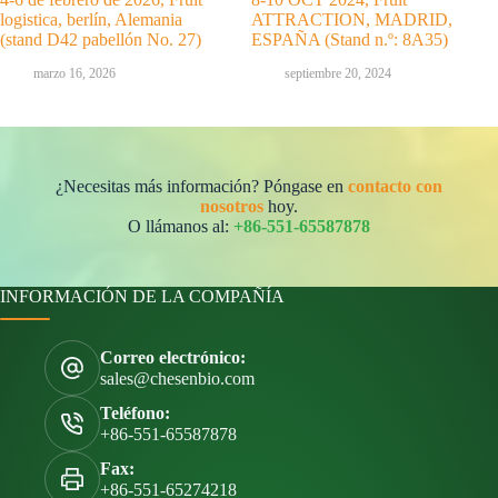
logistica, berlín, Alemania
ATTRACTION, MADRID,
(stand D42 pabellón No. 27)
ESPAÑA (Stand n.º: 8A35)
marzo 16, 2026
septiembre 20, 2024
¿Necesitas más información? Póngase en
contacto con
nosotros
hoy.
O llámanos al:
+86-551-65587878
INFORMACIÓN DE LA COMPAÑÍA
Correo electrónico:
sales@chesenbio.com
Teléfono:
+86-551-65587878
Fax:
+86-551-65274218