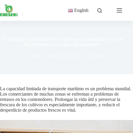
Saltar
al
English
contenido
“La limitada capacidad de envío hace que la extensión de la vida
útil del producto sea aún más importante”
News
marzo 22, 2022
341
views
La capacidad limitada de transporte marítimo es un problema mundial.
Los comerciantes de muchas zonas se enfrentan a problemas de
retrasos en los contenedores. Prolongar la vida útil y preservar la
frescura de los cultivos es especialmente importante, y reducir el
desperdicio de productos frescos es vital.