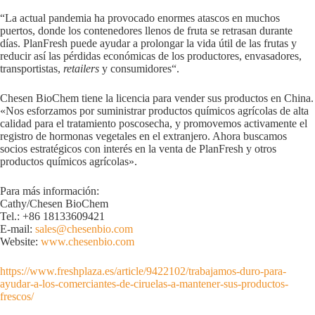
“La actual pandemia ha provocado enormes atascos en muchos
puertos, donde los contenedores llenos de fruta se retrasan durante
días. PlanFresh puede ayudar a prolongar la vida útil de las frutas y
reducir así las pérdidas económicas de los productores, envasadores,
transportistas,
retailers
y consumidores“.
Chesen BioChem tiene la licencia para vender sus productos en China.
«Nos esforzamos por suministrar productos químicos agrícolas de alta
calidad para el tratamiento poscosecha, y promovemos activamente el
registro de hormonas vegetales en el extranjero. Ahora buscamos
socios estratégicos con interés en la venta de PlanFresh y otros
productos químicos agrícolas».
Para más información:
Cathy/Chesen BioChem
Tel.: +86 18133609421
E-mail:
sales@chesenbio.com
Website:
www.chesenbio.com
https://www.freshplaza.es/article/9422102/trabajamos-duro-para-
ayudar-a-los-comerciantes-de-ciruelas-a-mantener-sus-productos-
frescos/