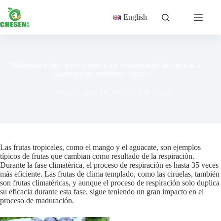
Saltar
al
English
contenido
“Trabajamos duro para ayudar a los comerciantes de ciruelas a
mantener sus productos frescos”
News
abril 26, 2022
338
views
Las frutas tropicales, como el mango y el aguacate, son ejemplos
típicos de frutas que cambian como resultado de la respiración.
Durante la fase climatérica, el proceso de respiración es hasta 35 veces
más eficiente. Las frutas de clima templado, como las ciruelas, también
son frutas climatéricas, y aunque el proceso de respiración solo duplica
su eficacia durante esta fase, sigue teniendo un gran impacto en el
proceso de maduración.