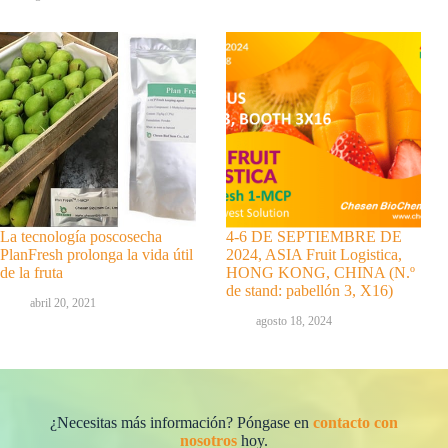
La tecnología poscosecha
4-6 DE SEPTIEMBRE DE
PlanFresh prolonga la vida útil
2024, ASIA Fruit Logistica,
de la fruta
HONG KONG, CHINA (N.º
de stand: pabellón 3, X16)
abril 20, 2021
agosto 18, 2024
¿Necesitas más información? Póngase en
contacto con
nosotros
hoy.