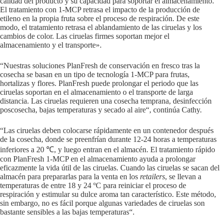
calidad del producto y su capacidad para soportar el almacenamiento.
El tratamiento con 1-MCP retrasa el impacto de la producción de
etileno en la propia fruta sobre el proceso de respiración. De este
modo, el tratamiento retrasa el ablandamiento de las ciruelas y los
cambios de color. Las ciruelas firmes soportan mejor el
almacenamiento y el transporte».
“Nuestras soluciones PlanFresh de conservación en fresco tras la
cosecha se basan en un tipo de tecnología 1-MCP para frutas,
hortalizas y flores. PlanFresh puede prolongar el periodo que las
ciruelas soportan en el almacenamiento o el transporte de larga
distancia. Las ciruelas requieren una cosecha temprana, desinfección
poscosecha, bajas temperaturas y secado al aire“, continúa Cathy.
“Las ciruelas deben colocarse rápidamente en un contenedor después
de la cosecha, donde se preenfrían durante 12-24 horas a temperaturas
inferiores a 20 ℃, y luego entran en el almacén. El tratamiento rápido
con PlanFresh 1-MCP en el almacenamiento ayuda a prolongar
eficazmente la vida útil de las ciruelas. Cuando las ciruelas se sacan del
almacén para prepararlas para la venta en los
retailers
, se llevan a
temperaturas de entre 18 y 24 ºC para reiniciar el proceso de
respiración y estimular su dulce aroma tan característico. Este método,
sin embargo, no es fácil porque algunas variedades de ciruelas son
bastante sensibles a las bajas temperaturas“.