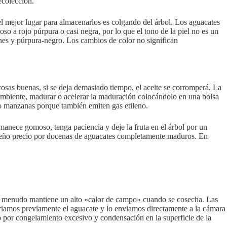
ecolección.
el mejor lugar para almacenarlos es colgando del árbol. Los aguacates
so a rojo púrpura o casi negra, por lo que el tono de la piel no es un
nes y púrpura-negro. Los cambios de color no significan
cosas buenas, si se deja demasiado tiempo, el aceite se corromperá. La
a ambiente, madurar o acelerar la maduración colocándolo en una bolsa
s o manzanas porque también emiten gas etileno.
ermanece gomoso, tenga paciencia y deje la fruta en el árbol por un
pequeño precio por docenas de aguacates completamente maduros. En
te a menudo mantiene un alto «calor de campo» cuando se cosecha. Las
friamos previamente el aguacate y lo enviamos directamente a la cámara
daño por congelamiento excesivo y condensación en la superficie de la