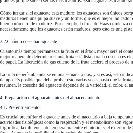
grandes porque suelen ser los más maduros. Estos aguacates madurarán
Cómo juzgar si el aguacate está maduro: los aguacates son únicos porqu
maduros tienen una pulpa suave y uniforme, que es el mejor indicador de 
buen barómetro de madurez. Por ejemplo, la fruta de Haas comienza con
necesariamente que los aguacates estén maduros, pero esto es una pista
3.2.Cuándo cosechar aguacate
Cuanto más tiempo permanezca la fruta en el árbol, mayor será el conte
mejor manera de determinar si una fruta está lista para la cosecha es 
de papel. La liberación de gas etileno de la fruta acelera el proceso 
La fruta debería ablandarse en una semana o dos, y si es así, esto indic
tiempo. Es posible que deba probar esto varias veces hasta que la fru
resumen, la cosecha del aguacate depende de la variedad, el color, el t
4. Preparación del aguacate antes del almacenamiento:
4.1. Pre-enfriamiento:
Es crucial preenfriar el aguacate antes de almacenarlo a baja temperat
actividades fisiológicas como la respiración y el metabolismo son vig
frigorífica, la diferencia de temperatura entre el interior y el exterior
fruta. Aumenta la posibilidad de invasión de patógenos.