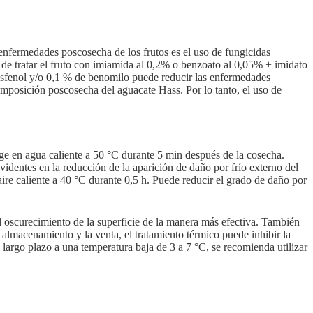
enfermedades poscosecha de los frutos es el uso de fungicidas
s de tratar el fruto con imiamida al 0,2% o benzoato al 0,05% + imidato
isfenol y/o 0,1 % de benomilo puede reducir las enfermedades
omposición poscosecha del aguacate Hass. Por lo tanto, el uso de
erge en agua caliente a 50 °C durante 5 min después de la cosecha.
identes en la reducción de la aparición de daño por frío externo del
aire caliente a 40 °C durante 0,5 h. Puede reducir el grado de daño por
l oscurecimiento de la superficie de la manera más efectiva. También
almacenamiento y la venta, el tratamiento térmico puede inhibir la
largo plazo a una temperatura baja de 3 a 7 °C, se recomienda utilizar