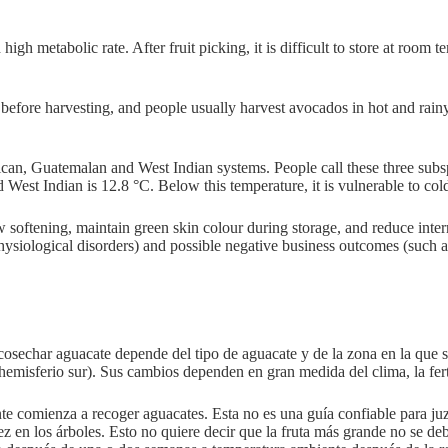
 high metabolic rate. After fruit picking, it is difficult to store at room
 before harvesting, and people usually harvest avocados in hot and rainy s
an, Guatemalan and West Indian systems. People call these three subspe
 West Indian is 12.8 °C. Below this temperature, it is vulnerable to co
 softening, maintain green skin colour during storage, and reduce inte
ysiological disorders) and possible negative business outcomes (such a
osechar aguacate depende del tipo de aguacate y de la zona en la que se
emisferio sur). Sus cambios dependen en gran medida del clima, la ferti
e comienza a recoger aguacates. Esta no es una guía confiable para juz
rez en los árboles. Esto no quiere decir que la fruta más grande no se d