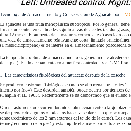
Tecnología de Almacenamiento y Conservación de Aguacate por
1-M
El aguacate es una fruta menopáusica subtropical. Por lo general, tie
frutas que contienen cantidades significativas de aceites (ácidos graso
dura 12 meses. El aumento de la madurez comercial está asociado con el
una vida de almacenamiento relativamente corta, limitada principalment
(1-metilciclopropeno) es de interés en el almacenamiento poscosecha de
La temperatura óptima de almacenamiento es generalmente alrededor de
de la piel). El almacenamiento en atmósfera controlada y el 1-MCP son
1. Las características fisiológicas del aguacate después de la cosecha
Se producen trastornos fisiológicos cuando se almacenan aguacates ‘Ha
interno por frío»). Este desorden también puede ocurrir por tiempos d
(Chaplin et al., 1983). Recientemente se ha demostrado que el etileno est
Otros trastornos que ocurren durante el almacenamiento a largo plazo so
se desprende de algunos o todos los haces vasculares sin que se rompan 
(ennegrecimiento de los 2 mm externos del tejido de la carne). Los ag
(ennegrecimiento de la piel) y esto impide el almacenamiento a estas baj