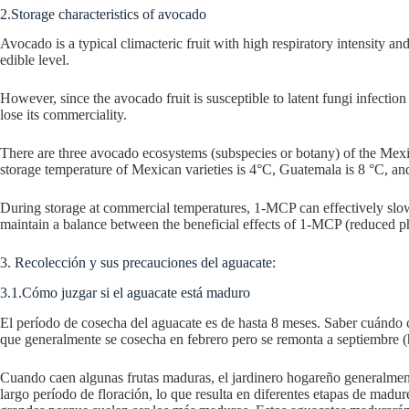
2.Storage characteristics of avocado
Avocado is a typical climacteric fruit with high respiratory intensity and
edible level.
However, since the avocado fruit is susceptible to latent fungi infection
lose its commerciality.
There are three avocado ecosystems (subspecies or botany) of the Mexic
storage temperature of Mexican varieties is 4°C, Guatemala is 8 °C, and
During storage at commercial temperatures, 1-MCP can effectively slow
maintain a balance between the beneficial effects of 1-MCP (reduced ph
3. Recolección y sus precauciones del aguacate:
3.1.Cómo juzgar si el aguacate está maduro
El período de cosecha del aguacate es de hasta 8 meses. Saber cuándo c
que generalmente se cosecha en febrero pero se remonta a septiembre (h
Cuando caen algunas frutas maduras, el jardinero hogareño generalment
largo período de floración, lo que resulta en diferentes etapas de madu