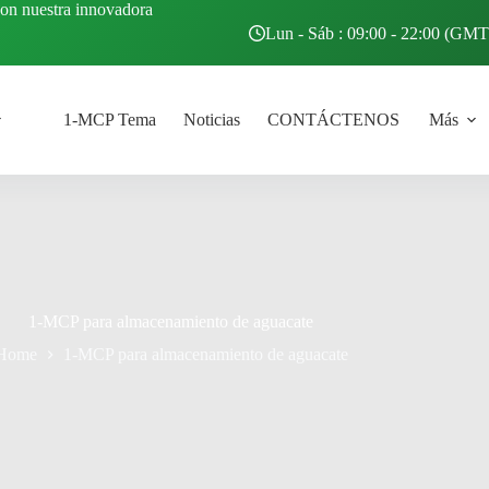
con nuestra innovadora
Lun - Sáb : 09:00 - 22:00 (GM
1-MCP Tema
Noticias
CONTÁCTENOS
Más
1-MCP para almacenamiento de aguacate
Home
1-MCP para almacenamiento de aguacate