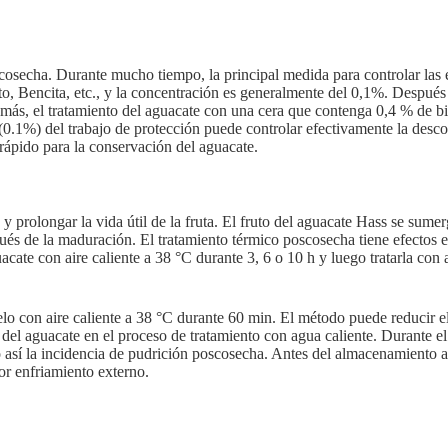
osecha. Durante mucho tiempo, la principal medida para controlar las 
cto, Bencita, etc., y la concentración es generalmente del 0,1%. Despué
más, el tratamiento del aguacate con una cera que contenga 0,4 % de b
 (0.1%) del trabajo de protección puede controlar efectivamente la desc
rápido para la conservación del aguacate.
 y prolongar la vida útil de la fruta. El fruto del aguacate Hass se sum
s de la maduración. El tratamiento térmico poscosecha tiene efectos ev
cate con aire caliente a 38 °C durante 3, 6 o 10 h y luego tratarla con 
elo con aire caliente a 38 °C durante 60 min. El método puede reducir e
el aguacate en el proceso de tratamiento con agua caliente. Durante el 
 así la incidencia de pudrición poscosecha. Antes del almacenamiento a 
or enfriamiento externo.