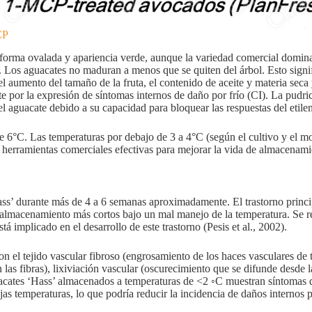
CP
ne forma ovalada y apariencia verde, aunque la variedad comercial domi
s). Los aguacates no maduran a menos que se quiten del árbol. Esto sign
 aumento del tamaño de la fruta, el contenido de aceite y materia seca
e por la expresión de síntomas internos de daño por frío (CI). La pudri
l aguacate debido a su capacidad para bloquear las respuestas del etile
 6°C. Las temperaturas por debajo de 3 a 4°C (según el cultivo y el 
 herramientas comerciales efectivas para mejorar la vida de almacenami
ss’ durante más de 4 a 6 semanas aproximadamente. El trastorno princip
e almacenamiento más cortos bajo un mal manejo de la temperatura. Se r
á implicado en el desarrollo de este trastorno (Pesis et al., 2002).
n el tejido vascular fibroso (engrosamiento de los haces vasculares de t
las fibras), lixiviación vascular (oscurecimiento que se difunde desde 
uacates ‘Hass’ almacenados a temperaturas de <2 ◦C muestran síntomas d
as temperaturas, lo que podría reducir la incidencia de daños internos po