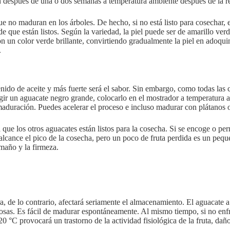
 después de una o dos semanas a temperatura ambiente después de la r
e no maduran en los árboles. De hecho, si no está listo para cosechar, 
que están listos. Según la variedad, la piel puede ser de amarillo verdo
 un color verde brillante, convirtiendo gradualmente la piel en adoqui
.
nido de aceite y más fuerte será el sabor. Sin embargo, como todas las 
elegir un aguacate negro grande, colocarlo en el mostrador a temperatur
de maduración. Puedes acelerar el proceso e incluso madurar con plátano
a que los otros aguacates están listos para la cosecha. Si se encoge o p
ta alcance el pico de la cosecha, pero un poco de fruta perdida es un 
amaño y la firmeza.
ura, de lo contrario, afectará seriamente el almacenamiento. El aguaca
orosas. Es fácil de madurar espontáneamente. Al mismo tiempo, si no en
 de 20 °C provocará un trastorno de la actividad fisiológica de la fruta, 