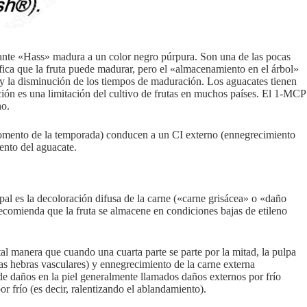
nante «Hass» madura a un color negro púrpura. Son una de las pocas
ifica que la fruta puede madurar, pero el «almacenamiento en el árbol»
 y la disminución de los tiempos de maduración. Los aguacates tienen
ción es una limitación del cultivo de frutas en muchos países. El 1-MCP
no.
momento de la temporada) conducen a un CI externo (ennegrecimiento
ento del aguacate.
al es la decoloración difusa de la carne («carne grisácea» o «daño
ecomienda que la fruta se almacene en condiciones bajas de etileno
al manera que cuando una cuarta parte se parte por la mitad, la pulpa
las hebras vasculares) y ennegrecimiento de la carne externa
e daños en la piel generalmente llamados daños externos por frío
r frío (es decir, ralentizando el ablandamiento).