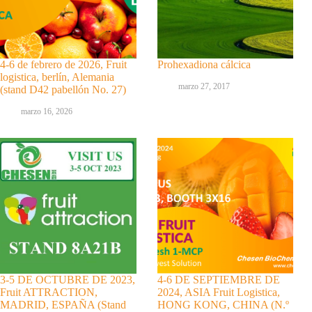
4-6 de febrero de 2026, Fruit
Prohexadiona cálcica
logistica, berlín, Alemania
marzo 27, 2017
(stand D42 pabellón No. 27)
marzo 16, 2026
3-5 DE OCTUBRE DE 2023,
4-6 DE SEPTIEMBRE DE
Fruit ATTRACTION,
2024, ASIA Fruit Logistica,
MADRID, ESPAÑA (Stand
HONG KONG, CHINA (N.º