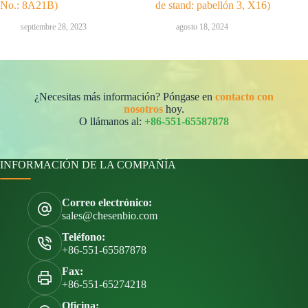
No.: 8A21B)
de stand: pabellón 3, X16)
septiembre 28, 2023
agosto 18, 2024
¿Necesitas más información? Póngase en
contacto con
nosotros
hoy.
O llámanos al:
+86-551-65587878
INFORMACIÓN DE LA COMPAÑÍA
Correo electrónico:
sales@chesenbio.com
Teléfono:
+86-551-65587878
Fax:
+86-551-65274218
Oficina: